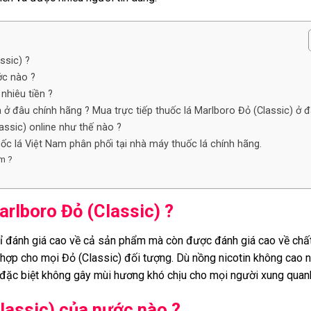
ssic) ?
ớc nào ?
nhiêu tiền ?
ở đâu chính hãng ? Mua trực tiếp thuốc lá Marlboro Đỏ (Classic) ở đ
assic) online như thế nào ?
ốc lá Việt Nam phân phối tại nhà máy thuốc lá chính hãng.
m ?
arlboro Đỏ (Classic) ?
hỉ đánh giá cao về cả sản phẩm mà còn được đánh giá cao về ch
ù hợp cho mọi Đỏ (Classic) đối tượng. Dù nồng nicotin không cao 
đặc biệt không gây mùi hương khó chịu cho mọi người xung quan
lassic) của nước nào ?