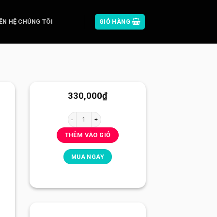
IÊN HỆ CHÚNG TÔI
GIỎ HÀNG
330,000
₫
1 cây thuốc lá Marlboro Đỏ Việt Nam số lượng
THÊM VÀO GIỎ
MUA NGAY