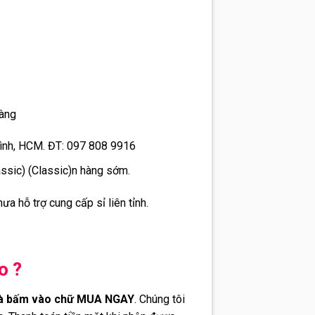
hàng
Bình, HCM. ĐT: 097 808 9916
assic) (Classic)n hàng sớm.
ưa hỗ trợ cung cấp sỉ liên tỉnh.
ào ?
 và bấm vào chữ MUA NGAY
. Chúng tôi