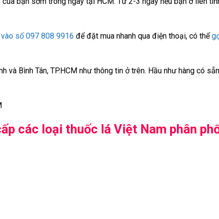
g của bạn sớm trong ngày tại HCM. Từ 2-3 ngày nếu bạn ở liên tỉn
 vào số 097 808 9916
để đặt mua nhanh qua điện thoại, có thể
gọ
nh và Bình Tân, TP.HCM như thông tin ở trên. Hầu như hàng có sẵn 
M
ấp các loại thuốc lá Việt Nam phân phố