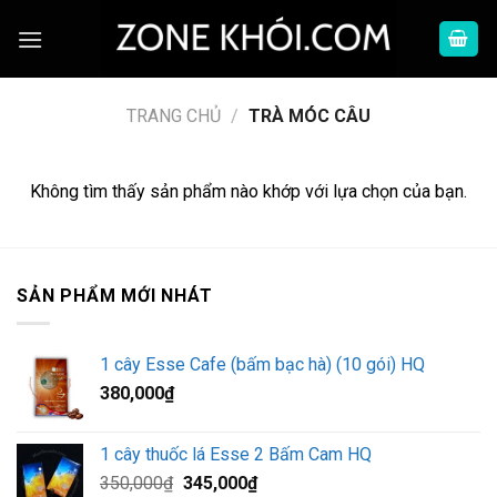
Skip
to
content
TRANG CHỦ
/
TRÀ MÓC CÂU
Không tìm thấy sản phẩm nào khớp với lựa chọn của bạn.
SẢN PHẨM MỚI NHÁT
1 cây Esse Cafe (bấm bạc hà) (10 gói) HQ
380,000
₫
1 cây thuốc lá Esse 2 Bấm Cam HQ
Giá
Giá
350,000
₫
345,000
₫