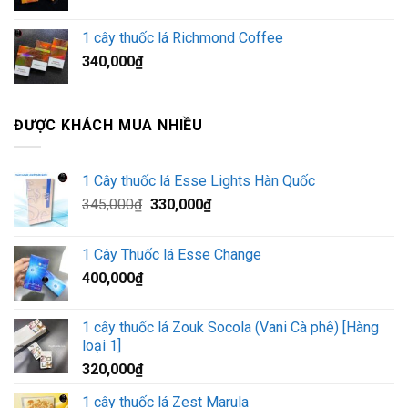
gốc
hiện
là:
tại
1 cây thuốc lá Richmond Coffee
350,000₫.
là:
340,000
₫
345,000₫.
ĐƯỢC KHÁCH MUA NHIỀU
1 Cây thuốc lá Esse Lights Hàn Quốc
Giá
Giá
345,000
₫
330,000
₫
gốc
hiện
là:
tại
1 Cây Thuốc lá Esse Change
345,000₫.
là:
400,000
₫
330,000₫.
1 cây thuốc lá Zouk Socola (Vani Cà phê) [Hàng
loại 1]
320,000
₫
1 cây thuốc lá Zest Marula