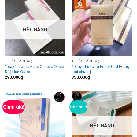
HẾT HÀNG
THUỐC LÁ NGOẠI
THUỐC LÁ NGOẠI
1 cây thuốc lá Esse Classic (Esse
1 Cây Thuốc Lá Esse Gold [Hàng
Đỏ) Hàn Quốc
loại chuẩn]
290,000
₫
350,000
₫
Giảm giá!
Còn rất ít
HẾT HÀNG