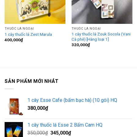
THUỐC LÁ NGOẠI
THUỐC LÁ NGOẠI
1 cây thuốc lá Zouk Socola (Vani
1 cây thuốc lá Zest Marula
Cà phê) [Hàng loại 1]
400,000
₫
320,000
₫
SẢN PHẨM MỚI NHÁT
1 cây Esse Cafe (bấm bạc hà) (10 gói) HQ
380,000
₫
1 cây thuốc lá Esse 2 Bấm Cam HQ
Giá
Giá
350,000
₫
345,000
₫