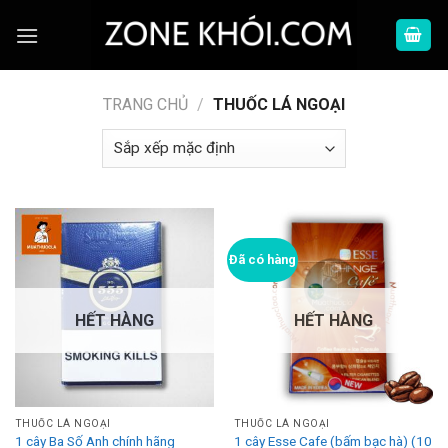
Skip
to
content
TRANG CHỦ
/
THUỐC LÁ NGOẠI
Đã có hàng
HẾT HÀNG
HẾT HÀNG
THUỐC LÁ NGOẠI
THUỐC LÁ NGOẠI
1 cây Esse Cafe (bấm bạc hà) (10
1 cây Ba Số Anh chính hãng