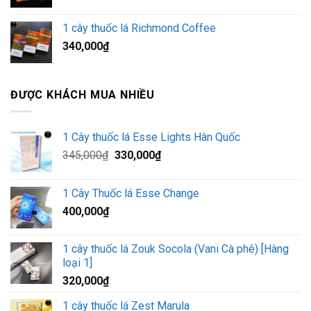
gốc
hiện
là:
tại
1 cây thuốc lá Richmond Coffee
350,000₫.
là:
340,000
₫
345,000₫.
ĐƯỢC KHÁCH MUA NHIỀU
1 Cây thuốc lá Esse Lights Hàn Quốc
Giá
Giá
345,000
₫
330,000
₫
gốc
hiện
là:
tại
1 Cây Thuốc lá Esse Change
345,000₫.
là:
400,000
₫
330,000₫.
1 cây thuốc lá Zouk Socola (Vani Cà phê) [Hàng
loại 1]
320,000
₫
1 cây thuốc lá Zest Marula