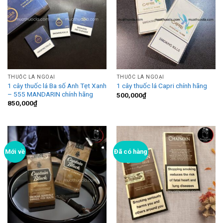
THUỐC LÁ NGOẠI
THUỐC LÁ NGOẠI
1 cây thuốc lá Ba số Anh Tẹt Xanh
1 cây thuốc lá Capri chính hãng
– 555 MANDARIN chính hãng
500,000
₫
850,000
₫
Mới về
Đã có hàng