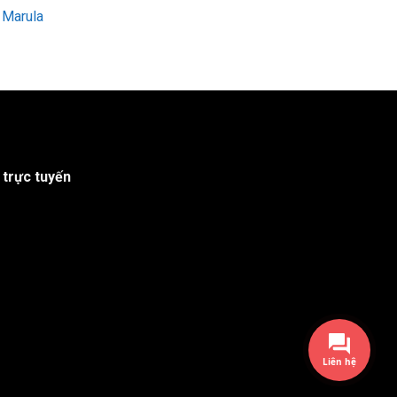
 Marula
 trực tuyến
Liên hệ