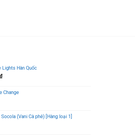
e Lights Hàn Quốc
Giá
₫
hiện
tại
se Change
₫.
là:
330,000₫.
 Socola (Vani Cà phê) [Hàng loại 1]