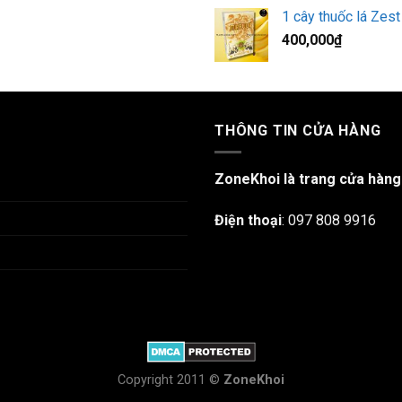
1 cây thuốc lá Zest
400,000
₫
THÔNG TIN CỬA HÀNG
ZoneKhoi là trang cửa hàng
Điện thoại
:
097 808 9916
Copyright 2011 ©
ZoneKhoi