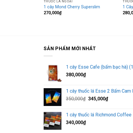
THUỐC LÁ NGOẠI
THUỐC
1 cây Mond Cherry Superslim
1 Cây
270,000
₫
280,
SẢN PHẨM MỚI NHÁT
1 cây Esse Cafe (bấm bạc hà) (
380,000
₫
1 cây thuốc lá Esse 2 Bấm Cam
Giá
Giá
350,000
₫
345,000
₫
gốc
hiện
là:
tại
1 cây thuốc lá Richmond Coffee
350,000₫.
là:
340,000
₫
345,000₫.