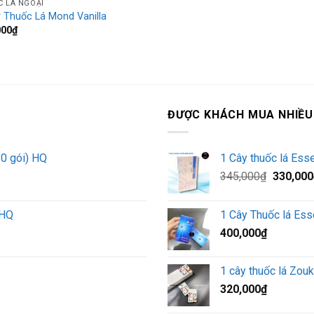
 LÁ NGOẠI
 Thuốc Lá Mond Vanilla
000
₫
ĐƯỢC KHÁCH MUA NHIỀU
10 gói) HQ
1 Cây thuốc lá Ess
Giá
345,000
₫
330,000
gốc
là:
 HQ
1 Cây Thuốc lá Es
345,000
400,000
₫
1 cây thuốc lá Zouk
320,000
₫