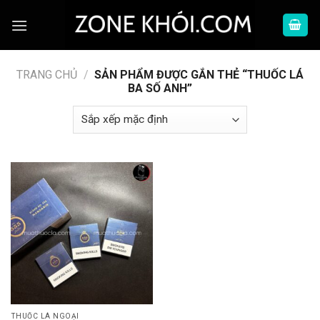
Skip
to
content
TRANG CHỦ
/
SẢN PHẨM ĐƯỢC GẮN THẺ “THUỐC LÁ
BA SỐ ANH”
THUỐC LÁ NGOẠI