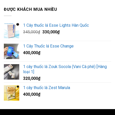
ĐƯỢC KHÁCH MUA NHIỀU
1 Cây thuốc lá Esse Lights Hàn Quốc
Giá
Giá
345,000
₫
330,000
₫
gốc
hiện
là:
tại
1 Cây Thuốc lá Esse Change
345,000₫.
là:
400,000
₫
330,000₫.
1 cây thuốc lá Zouk Socola (Vani Cà phê) [Hàng
loại 1]
320,000
₫
1 cây thuốc lá Zest Marula
400,000
₫