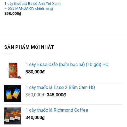
1 cây thuốc lá Ba số Anh Tẹt Xanh
– 555 MANDARIN chính hãng
850,000
₫
SẢN PHẨM MỚI NHÁT
1 cây Esse Cafe (bấm bạc hà) (10 gói) HQ
380,000
₫
1 cây thuốc lá Esse 2 Bấm Cam HQ
Giá
Giá
350,000
₫
345,000
₫
gốc
hiện
là:
tại
1 cây thuốc lá Richmond Coffee
350,000₫.
là:
340,000
₫
345,000₫.