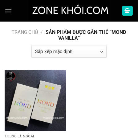
Skip
to
content
TRANG CHỦ
/
SẢN PHẨM ĐƯỢC GẮN THẺ “MOND
VANILLA”
THUỐC LÁ NGOẠI