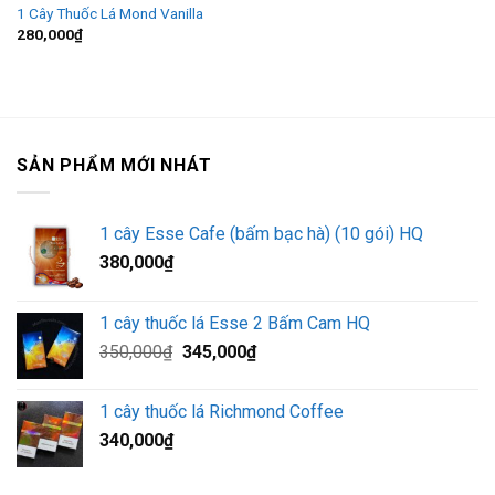
1 Cây Thuốc Lá Mond Vanilla
280,000
₫
SẢN PHẨM MỚI NHÁT
1 cây Esse Cafe (bấm bạc hà) (10 gói) HQ
380,000
₫
1 cây thuốc lá Esse 2 Bấm Cam HQ
Giá
Giá
350,000
₫
345,000
₫
gốc
hiện
là:
tại
1 cây thuốc lá Richmond Coffee
350,000₫.
là:
340,000
₫
345,000₫.