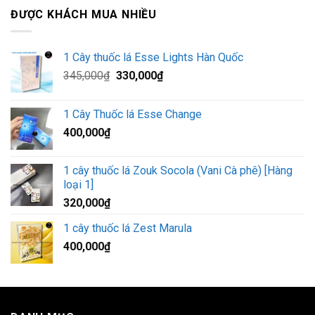
ĐƯỢC KHÁCH MUA NHIỀU
1 Cây thuốc lá Esse Lights Hàn Quốc
Giá
Giá
345,000
₫
330,000
₫
gốc
hiện
là:
tại
1 Cây Thuốc lá Esse Change
345,000₫.
là:
400,000
₫
330,000₫.
1 cây thuốc lá Zouk Socola (Vani Cà phê) [Hàng
loại 1]
320,000
₫
1 cây thuốc lá Zest Marula
400,000
₫