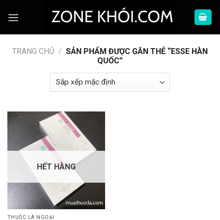
Skip
to
content
TRANG CHỦ
/
SẢN PHẨM ĐƯỢC GẮN THẺ “ESSE HÀN
QUỐC”
HẾT HÀNG
THUỐC LÁ NGOẠI