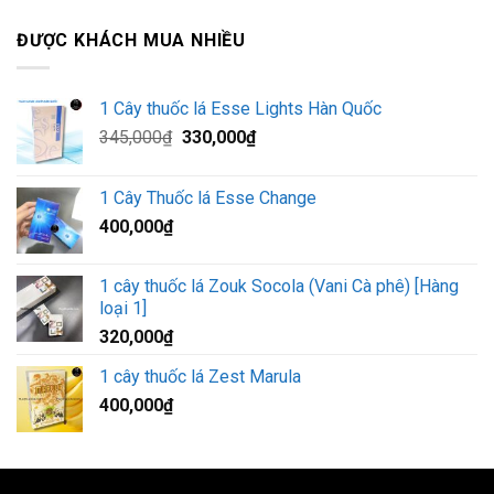
ĐƯỢC KHÁCH MUA NHIỀU
1 Cây thuốc lá Esse Lights Hàn Quốc
Giá
Giá
345,000
₫
330,000
₫
gốc
hiện
là:
tại
1 Cây Thuốc lá Esse Change
345,000₫.
là:
400,000
₫
330,000₫.
1 cây thuốc lá Zouk Socola (Vani Cà phê) [Hàng
loại 1]
320,000
₫
1 cây thuốc lá Zest Marula
400,000
₫