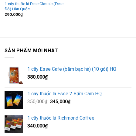
1 cây thuốc lá Esse Classic (Esse
Đỏ) Hàn Quốc
290,000
₫
SẢN PHẨM MỚI NHÁT
1 cây Esse Cafe (bấm bạc hà) (10 gói) HQ
380,000
₫
1 cây thuốc lá Esse 2 Bấm Cam HQ
Giá
Giá
350,000
₫
345,000
₫
gốc
hiện
là:
tại
1 cây thuốc lá Richmond Coffee
350,000₫.
là:
340,000
₫
345,000₫.